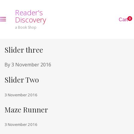
R
e
a
d
e
r
'
s
D
i
s
c
o
v
e
r
y
0
C
a
r
t
a Book Shop
Slider three
By
3 November 2016
Slider Two
3 November 2016
Maze Runner
3 November 2016