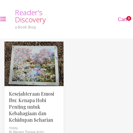
R
e
a
d
e
r
'
s
D
i
s
c
o
v
e
r
y
0
C
a
r
t
a Book Shop
Kesejahteraan Emosi
Ibu: Kenapa Hobi
Penting untuk
Kebahagiaan dan
Kehidupan Seharian
Hobby
By
Maryam Thoraya Arifin