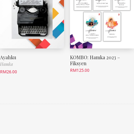
Ayahku
KOMBO: Hamka 2023 –
Fiksyen
Hamka
RM
125.00
RM
26.00