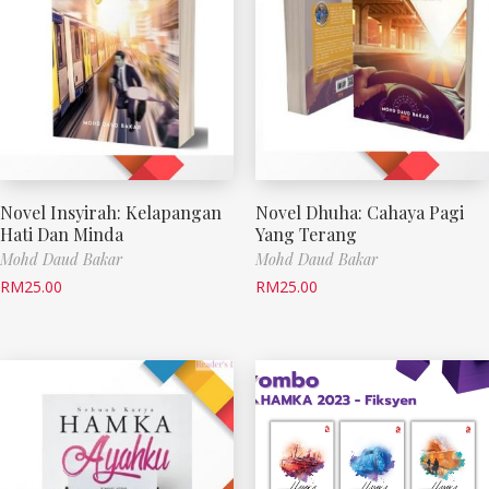
Novel Insyirah: Kelapangan
Novel Dhuha: Cahaya Pagi
Hati Dan Minda
Yang Terang
Mohd Daud Bakar
Mohd Daud Bakar
RM
25.00
RM
25.00