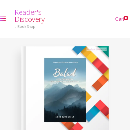
R
e
a
d
e
r
'
s
D
i
s
c
o
v
e
r
y
0
C
a
r
t
a Book Shop