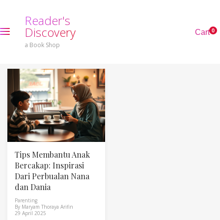
R
e
a
d
e
r
'
s
D
i
s
c
o
v
e
r
y
0
C
a
r
t
a Book Shop
Tips Membantu Anak
Bercakap: Inspirasi
Dari Perbualan Nana
dan Dania
Parenting
By
Maryam Thoraya Arifin
29 April 2025